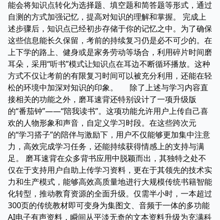
能会将知识点转化为选择题、填空题和简答题等形式，通过
自测的方式加强记忆，提高对知识的理解和掌握。 完成上
述步骤后，知识点已经初步存储于你的记忆之中。为了确保
这些信息能长久保留，考前的持续复习仍是必不可少的。在
上下学的路上、健身或是家务劳动等场合，利用碎片时间磨
耳朵，采用“听书”模式让知识点在耳边不断循环播放。这种
方式不仅让考前的有限复习时间可以被充分利用，还能在轻
松的环境中加深对知识的印象。 除了上述与学习内容直
接相关的功能之外，磨耳速背还特别设计了一项升级版
的“番茄钟”——“陪我读书”。这项功能允许用户上传自己喜
欢的人物形象和声音，自定义学习时段。在这些跨次元
的“学习搭子”的陪伴与激励下，用户不仅能够更加集中注意
力，高效完成学习任务，还能持续获得情感上的支持与满
足。 磨耳速背在众多背书应用中脱颖而出，其独特之处不
仅在于支持用户自助上传学习资料，更在于其领先的技术实
力和生产模式，能够高效高质量地进行大规模传统书籍智能
化转型，推动教育资源的全面升级。仅需半小时，一本超过
300页的传统教材即可变身为集图文、音频于一体的多功能
AI电子有声资料，瞬间从平淡无奇的文本资料升级为充满科