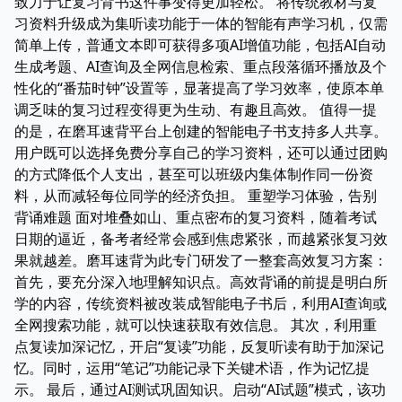
致力于让复习背书这件事变得更加轻松。 将传统教材与复
习资料升级成为集听读功能于一体的智能有声学习机，仅需
简单上传，普通文本即可获得多项AI增值功能，包括AI自动
生成考题、AI查询及全网信息检索、重点段落循环播放及个
性化的“番茄时钟”设置等，显著提高了学习效率，使原本单
调乏味的复习过程变得更为生动、有趣且高效。 值得一提
的是，在磨耳速背平台上创建的智能电子书支持多人共享。
用户既可以选择免费分享自己的学习资料，还可以通过团购
的方式降低个人支出，甚至可以班级内集体制作同一份资
料，从而减轻每位同学的经济负担。 重塑学习体验，告别
背诵难题 面对堆叠如山、重点密布的复习资料，随着考试
日期的逼近，备考者经常会感到焦虑紧张，而越紧张复习效
果就越差。磨耳速背为此专门研发了一整套高效复习方案：
首先，要充分深入地理解知识点。高效背诵的前提是明白所
学的内容，传统资料被改装成智能电子书后，利用AI查询或
全网搜索功能，就可以快速获取有效信息。 其次，利用重
点复读加深记忆，开启“复读”功能，反复听读有助于加深记
忆。同时，运用“笔记”功能记录下关键术语，作为记忆提
示。 最后，通过AI测试巩固知识。启动“AI试题”模式，该功